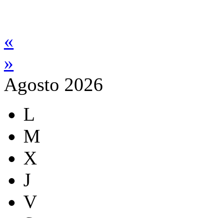
«
»
Agosto 2026
L
M
X
J
V