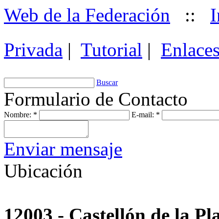
Web de la Federación
::
I
Privada
|
Tutorial
|
Enlace
Buscar
Formulario de Contacto
Nombre:
*
E-mail:
*
Enviar mensaje
Ubicación
12003 - Castellón de la Pl