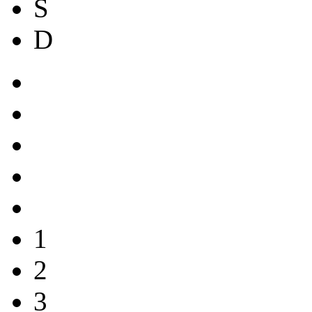
S
D
1
2
3