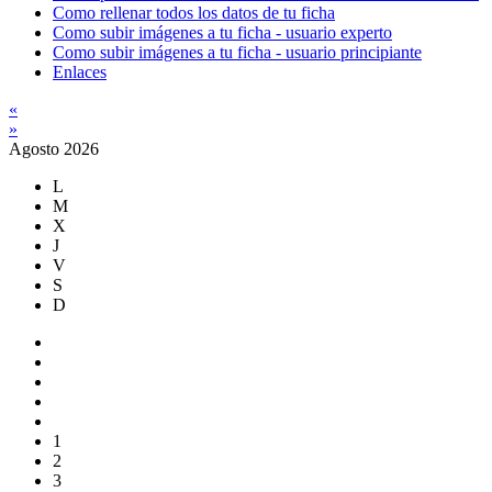
Como rellenar todos los datos de tu ficha
Como subir imágenes a tu ficha - usuario experto
Como subir imágenes a tu ficha - usuario principiante
Enlaces
«
»
Agosto 2026
L
M
X
J
V
S
D
1
2
3