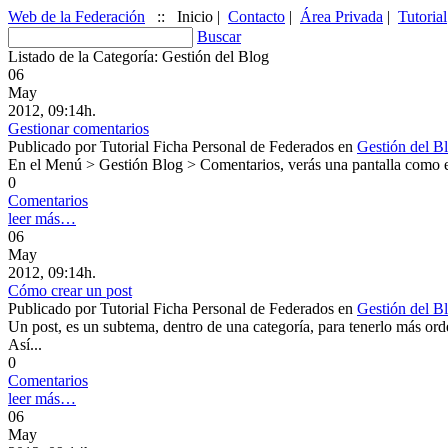
Web de la Federación
::
Inicio
|
Contacto
|
Área Privada
|
Tutorial
Buscar
Listado de la Categoría: Gestión del Blog
06
May
2012, 09:14h.
Gestionar comentarios
Publicado por
Tutorial Ficha Personal de Federados
en
Gestión del B
En el Menú > Gestión Blog > Comentarios, verás una pantalla como est
0
Comentarios
leer más…
06
May
2012, 09:14h.
Cómo crear un post
Publicado por
Tutorial Ficha Personal de Federados
en
Gestión del B
Un post, es un subtema, dentro de una categoría, para tenerlo más ord
Así...
0
Comentarios
leer más…
06
May