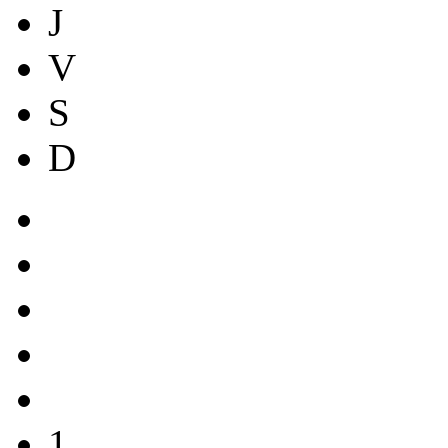
J
V
S
D
1