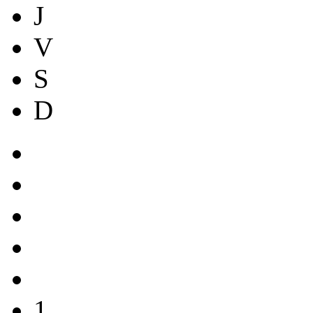
J
V
S
D
1