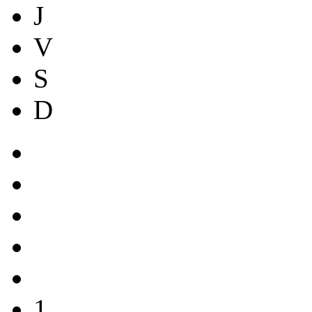
J
V
S
D
1