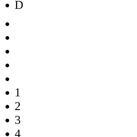
D
1
2
3
4