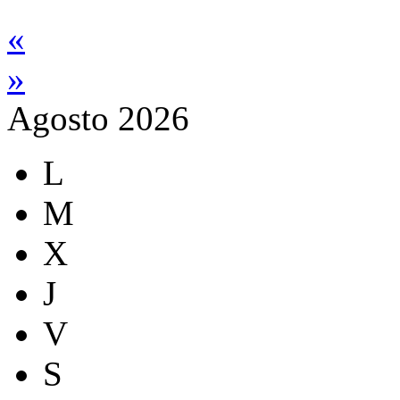
«
»
Agosto 2026
L
M
X
J
V
S